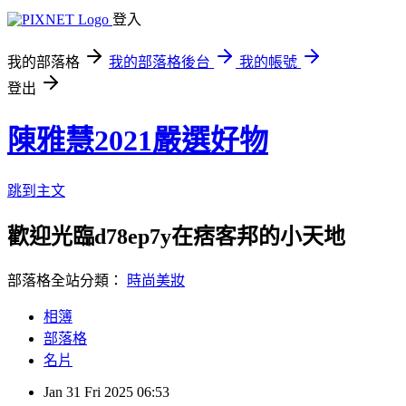
登入
我的部落格
我的部落格後台
我的帳號
登出
陳雅慧2021嚴選好物
跳到主文
歡迎光臨d78ep7y在痞客邦的小天地
部落格全站分類：
時尚美妝
相簿
部落格
名片
Jan
31
Fri
2025
06:53