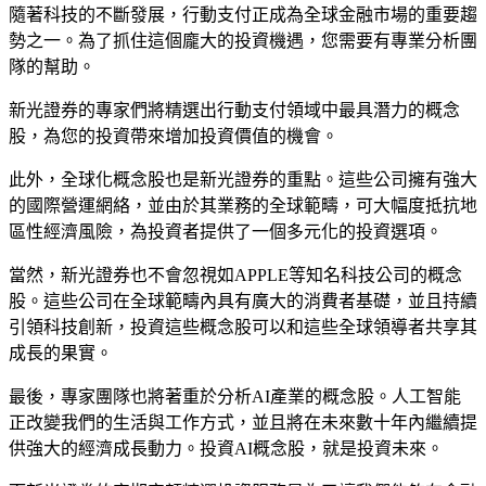
隨著科技的不斷發展，行動支付正成為全球金融市場的重要趨
勢之一。為了抓住這個龐大的投資機遇，您需要有專業分析團
隊的幫助。
新光證券的專家們將精選出行動支付領域中最具潛力的概念
股，為您的投資帶來增加投資價值的機會。
此外，全球化概念股也是新光證券的重點。這些公司擁有強大
的國際營運網絡，並由於其業務的全球範疇，可大幅度抵抗地
區性經濟風險，為投資者提供了一個多元化的投資選項。
當然，新光證券也不會忽視如APPLE等知名科技公司的概念
股。這些公司在全球範疇內具有廣大的消費者基礎，並且持續
引領科技創新，投資這些概念股可以和這些全球領導者共享其
成長的果實。
最後，專家團隊也將著重於分析AI產業的概念股。人工智能
正改變我們的生活與工作方式，並且將在未來數十年內繼續提
供強大的經濟成長動力。投資AI概念股，就是投資未來。