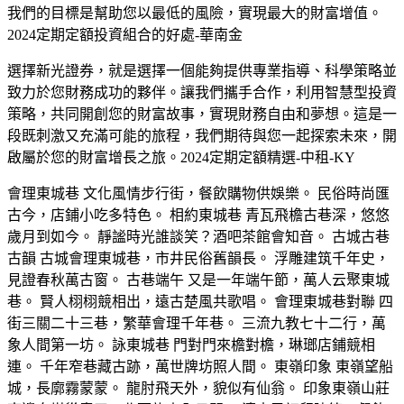
我們的目標是幫助您以最低的風險，實現最大的財富增值。
2024定期定額投資組合的好處-華南金
選擇新光證券，就是選擇一個能夠提供專業指導、科學策略並
致力於您財務成功的夥伴。讓我們攜手合作，利用智慧型投資
策略，共同開創您的財富故事，實現財務自由和夢想。這是一
段既刺激又充滿可能的旅程，我們期待與您一起探索未來，開
啟屬於您的財富增長之旅。2024定期定額精選-中租-KY
會理東城巷 文化風情步行街，餐飲購物供娛樂。 民俗時尚匯
古今，店鋪小吃多特色。 相約東城巷 青瓦飛檐古巷深，悠悠
歲月到如今。 靜謐時光誰談笑？酒吧茶館會知音。 古城古巷
古韻 古城會理東城巷，市井民俗舊韻長。 浮雕建筑千年史，
見證春秋萬古窗。 古巷端午 又是一年端午節，萬人云聚東城
巷。 賢人栩栩競相出，遠古楚風共歌唱。 會理東城巷對聯 四
街三關二十三巷，繁華會理千年巷。 三流九教七十二行，萬
象人間第一坊。 詠東城巷 門對門來檐對檐，琳瑯店鋪競相
連。 千年窄巷藏古跡，萬世牌坊照人間。 東嶺印象 東嶺望船
城，長廓霧蒙蒙。 龍肘飛天外，貌似有仙翁。 印象東嶺山莊