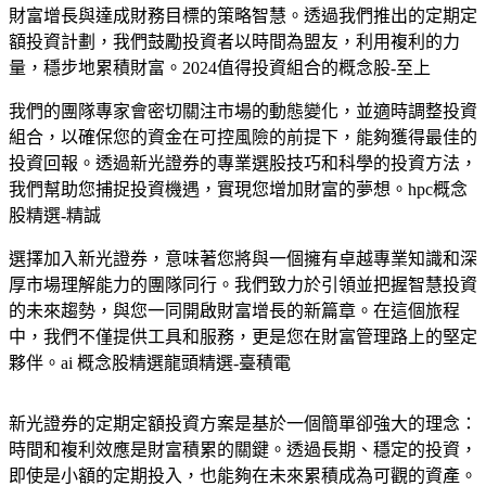
財富增長與達成財務目標的策略智慧。透過我們推出的定期定
額投資計劃，我們鼓勵投資者以時間為盟友，利用複利的力
量，穩步地累積財富。2024值得投資組合的概念股-至上
我們的團隊專家會密切關注市場的動態變化，並適時調整投資
組合，以確保您的資金在可控風險的前提下，能夠獲得最佳的
投資回報。透過新光證券的專業選股技巧和科學的投資方法，
我們幫助您捕捉投資機遇，實現您增加財富的夢想。hpc概念
股精選-精誠
選擇加入新光證券，意味著您將與一個擁有卓越專業知識和深
厚市場理解能力的團隊同行。我們致力於引領並把握智慧投資
的未來趨勢，與您一同開啟財富增長的新篇章。在這個旅程
中，我們不僅提供工具和服務，更是您在財富管理路上的堅定
夥伴。ai 概念股精選龍頭精選-臺積電
新光證券的定期定額投資方案是基於一個簡單卻強大的理念：
時間和複利效應是財富積累的關鍵。透過長期、穩定的投資，
即使是小額的定期投入，也能夠在未來累積成為可觀的資產。