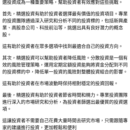
選投資成為一種重要策略，幫助投資者有效應對這些挑戰。
首先，精選投資有助於投資者選擇最有價值的投資項目。專業
的投資團隊通過深入研究和分析不同的投資標的，包括新興產
業、高股息公司、科技前沿等，挑選出具有良好潛力的概念
股。
這有助於投資者在眾多選項中找到最適合自己的投資方向。
其次，精選投資可以幫助投資者降低風險。分散投資是一個有
效的風險管理策略，運用定期定額投資能夠將資金分配到不同
的投資標的中，降低單一投資的風險對整體投資組合的影響。
這有助於投資者在市場波動時保持相對穩定的投資回報。
最後，精選投資有助於投資者節省時間和精力。專業投資團隊
進行深入的市場研究和分析，為投資者篩選出最優質的投資選
項。
這讓投資者不需要自己花費大量時間去研究市場，只需跟隨專
家的建議進行投資，更加輕鬆和便利