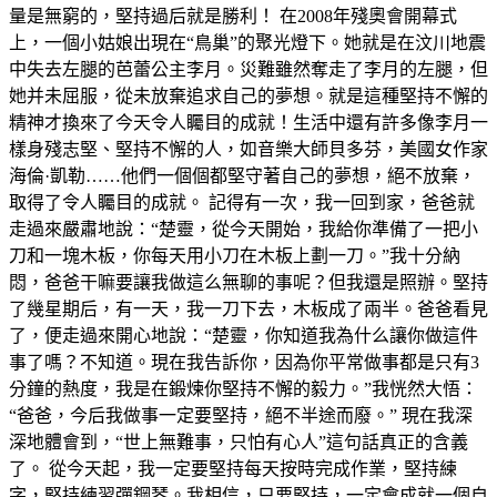
量是無窮的，堅持過后就是勝利！ 在2008年殘奧會開幕式
上，一個小姑娘出現在“鳥巢”的聚光燈下。她就是在汶川地震
中失去左腿的芭蕾公主李月。災難雖然奪走了李月的左腿，但
她并未屈服，從未放棄追求自己的夢想。就是這種堅持不懈的
精神才換來了今天令人矚目的成就！生活中還有許多像李月一
樣身殘志堅、堅持不懈的人，如音樂大師貝多芬，美國女作家
海倫·凱勒……他們一個個都堅守著自己的夢想，絕不放棄，
取得了令人矚目的成就。 記得有一次，我一回到家，爸爸就
走過來嚴肅地說：“楚靈，從今天開始，我給你準備了一把小
刀和一塊木板，你每天用小刀在木板上劃一刀。”我十分納
悶，爸爸干嘛要讓我做這么無聊的事呢？但我還是照辦。堅持
了幾星期后，有一天，我一刀下去，木板成了兩半。爸爸看見
了，便走過來開心地說：“楚靈，你知道我為什么讓你做這件
事了嗎？不知道。現在我告訴你，因為你平常做事都是只有3
分鐘的熱度，我是在鍛煉你堅持不懈的毅力。”我恍然大悟：
“爸爸，今后我做事一定要堅持，絕不半途而廢。” 現在我深
深地體會到，“世上無難事，只怕有心人”這句話真正的含義
了。 從今天起，我一定要堅持每天按時完成作業，堅持練
字，堅持練習彈鋼琴。我相信，只要堅持，一定會成就一個自