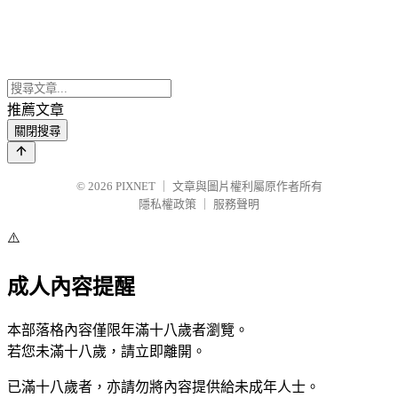
推薦文章
關閉搜尋
© 2026
PIXNET
｜
文章與圖片權利屬原作者所有
隱私權政策
｜
服務聲明
⚠️
成人內容提醒
本部落格內容僅限年滿十八歲者瀏覽。
若您未滿十八歲，請立即離開。
已滿十八歲者，亦請勿將內容提供給未成年人士。