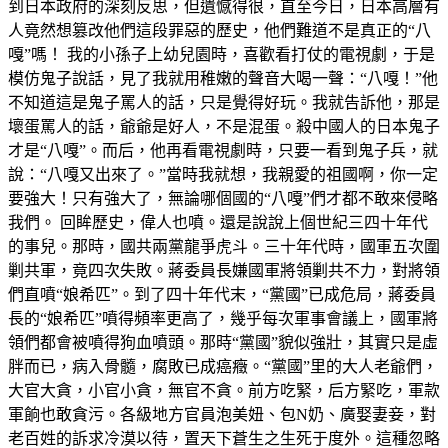
到日本政府的深刻反思，但遺憾得很，直至今日，日本高層有
人竟然想篡改他們這段罪惡的歷史，他們難道不是真正的“八
嘎”嗎！ 我的小孫子上幼兒園時，喜歡看打仗的電視劇，于是
模仿鬼子說話，見了我就用稚嫩的聲音大喝一聲：“八嘎！”他
不知道這是鬼子罵人的話，只是覺得好玩。我就告訴他，那是
壞蛋罵人的話，爺爺是好人，不是混蛋。殺中國人的日本鬼子
才是“八嘎”。而后，他再看電視劇時，只要一看到鬼子兵，就
說：“八嘎又出來了。”當時我就想，我親愛的祖國啊，你一定
要強大！只有強大了，無論哪個國的“八嘎”們才都不敢來侵略
我們。 回眸歷史，偉人也噴。還是說說上個世紀三四十年代
的事兒。那時，國共兩黨龍爭虎斗。三十年代時，國軍五次圍
剿共軍，竟四次失敗。蔣委員長嫌國軍將領剿共不力，對將領
們直噴“娘希匹”。到了四十年代末，“黨國”已成危局，蔣委員
長的“娘希匹”噴得頻率更高了，幾乎每次軍事會議上，國軍將
領們都會被噴得狗血噴頭。那時“黨國”貌似強壯，其實只是虛
胖而已，病入骨髓，腐敗已成癌癥。“黨國”里的大人老爺們，
大官大貪，小官小貪，無官不貪。前方吃緊，后方緊吃，軍款
軍餉也敢貪污。各級地方官員泡美妞、包N奶、廣娶妻妾，對
老百姓的訴求冷漠以待，置天下蒼生之生死于度外。這種忽略