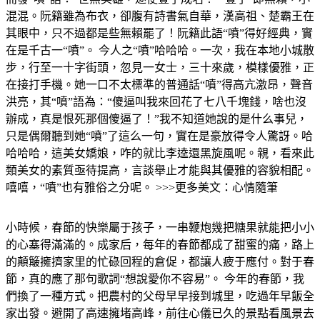
混混。阮籍雖為布衣，卻腹有詩書氣自華，漢高祖、楚霸王在
其眼中，只不過都是些無賴罷了！阮籍此語“噴”得好經典，實
在是千古一“噴”。 今人之“噴”哈哈哈。一次，我在本地小城散
步，行至一十字街頭，忽見一女士，三十來歲，模樣優雅，正
在接打手機。她一口不太標準的普通話“噴”得高亢激昂，聲音
洪亮，其“噴”語為：“傻逼叫我來回花了七八千塊錢，啥也沒
辦成，真是恨死那個傻逼了！”我不知道她說的是什么事兒，
只是偶爾聽到她“噴”了這么一句，實在是豪放得令人驚訝。哈
哈哈哈，這美女嬌娘，咋的就比李逵還黑旋風呢。親，看來此
類美女的素質亟待提高，言談舉止才能與其優雅的容貌相配。
嘻嘻，“噴”也有雅俗之分呢。 >>>更多美文：心情隨筆
小時候，春節的快樂屬于孩子，一串鞭炮幾把糖果就能把小小
的心塞得滿滿的。成家后，每年的春節都成了甜蜜的痛，路上
的顛簸擁擠家里的忙碌回程的倉促，都讓人疲于應付。對于春
節，真的應了那句歌詞“想說愛你不容易”。 今年的春節，我
們換了一種方式。把農村的父母早早接到城里，吃過年早飯全
家出發。避開了高速擁堵高峰，前往心儀已久的景點看風景去