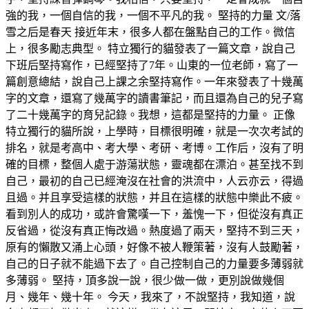
強的我，一個自信的我，一個不平凡的我。 堅持的力量 文/落
雪之后是春天 接近年末，很多人都在盤點自己的工作。微信
上，很多勵志典型。 特立獨行的貓發表了一篇文章，說自己
下班后堅持寫作，已經堅持了7年。山東的一位老師，寫了一
篇創意總結，說自己上課之余堅持寫作。一年來發表了十幾萬
字的文章，還寫了幾萬字的讀書筆記，而且還為自己的兒子寫
了二十幾萬字的育兒記錄。我想，這都是堅持的力量。 正像
特立獨行的貓所說，上學時，目標很明確，就是一次次考試的
排名，就是考高中、考大學、考研、考博。工作后，沒有了明
確的目標，整個人處于游蕩狀態，靈魂都在漂泊。甚至找不到
自己，最初的自己已經淹沒在社會的洪流中，人云亦云，得過
且過。并且享受這樣的狀態，并且在這樣的狀態中樂此不疲。
看到別人的成功，或許會驚嘆一下，羞愧一下，但從沒有真正
反省過，從沒有真正悔改過。熱度過了兩天，堅持不到三天，
原有的懶散又涌上心頭，好像不被人鞭策著，沒有人鼓勵著，
自己的日子就不能過下去了。自己控制自己的力量要多薄弱就
多薄弱。 堅持，頂多說一說，很少做一做，更別說做幾個
月、幾年、幾十年。 今天，我來了，不說堅持，我知道，說