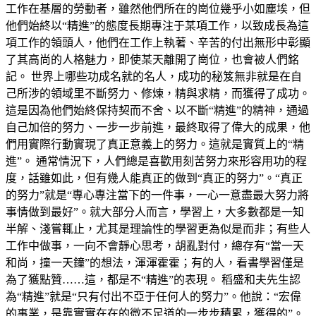
工作在基層的勞動者，雖然他們所在的崗位幾乎小如塵埃，但
他們始終以“精進”的態度長期專注于某項工作，以致成長為這
項工作的領頭人，他們在工作上執著、辛苦的付出無形中彰顯
了其高尚的人格魅力，即使某天離開了崗位，也會被人們銘
記。 世界上哪些功成名就的名人，成功的秘笈無非就是在自
己所涉的領域里不斷努力、修煉，精與求精，而獲得了成功。
這是因為他們始終保持契而不舍、以不斷“精進”的精神，通過
自己加倍的努力、一步一步前進，最終取得了偉大的成果，他
們用實際行動實現了真正意義上的努力。這就是實質上的“精
進”。 通常情況下，人們總是喜歡用刻苦努力來形容用功的程
度，話雖如此，但有幾人能真正的做到“真正的努力”。“真正
的努力”就是“專心專注當下的一件事，一心一意盡最大努力將
事情做到最好”。就大部分人而言，學習上，大多數都是一知
半解、淺嘗輒止，尤其是理論性的學習更為似是而非；有些人
工作中做事，一向不會靜心思考，胡亂對付，總存有“當一天
和尚，撞一天鐘”的想法，渾渾霍霍；有的人，看書學習僅是
為了獲點贊……這，都是不“精進”的表現。 稻盛和夫先生認
為“精進”就是“只有付出不亞于任何人的努力”。他說：“宏偉
的事業，是靠實實在在的微不足道的一步步積累，獲得的”。