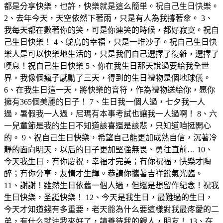
都是分享快樂，也許，快樂就是這么簡単。祝自己生日快樂。
2、去年今天，天空依然下著雨，只是有人為我撐著傘。 3、
我每天都在數著你的笑，可是你連笑的時候，都好寂寞。祝自
己生日快樂！ 4、鴕鳥的幸福，只是一堆沙子。祝自己生日快
樂人是可以快樂地生活的，只是我們自己選擇了復雜，選擇了
嘆息！祝自己生日快樂 5、你在我生日那天說過要給我全世
界，我像個瘋子感動了三天，得到的生日禮物是個地球儀。
6、在我生日這一天，將快樂的音符，作為禮物送給你，愿你
擁有365個美麗的日子！ 7、生日我一個人過，七夕我一人
過，暑假我一人過，尼瑪有本事考試也讓我一人過啊！ 8、六
一兒童節是我的生日不知道該喜還是該悲，只知道咱挺開心
的。 9、祝自己生日快樂，希望自己能更加成熟自信，沉著冷
靜的面向明天，以后的日子更加堅強無畏、勇往直前… 10、
今天我生日，有你慶祝，幸福才完美；有你祝福，快樂才陶
醉；有你分享，友情才生輝。恭請你攜著吉祥銳氣光臨。
11、謝謝！雖然生日依舊一個人過，但還是想留作紀念！祝我
生日快樂，圣誕快樂！ 12、今天是我生日，最難過的生日，
今天才知道錢有多重要，老天爺為什么要這樣對我最疼愛的二
弟，有什么就沖我來好了，請善待我的親人，朋友！ 13、在