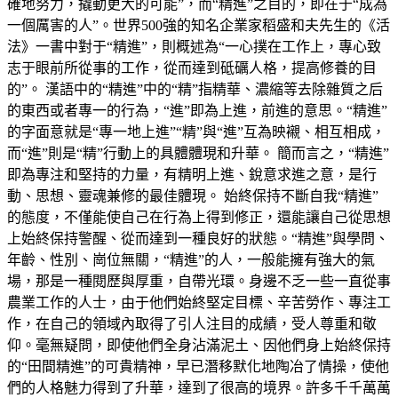
確地努力，撬動更大的可能”，而“精進”之目的，即在于“成為
一個厲害的人”。世界500強的知名企業家稻盛和夫先生的《活
法》一書中對于“精進”，則概述為“一心撲在工作上，專心致
志于眼前所從事的工作，從而達到砥礪人格，提高修養的目
的”。 漢語中的“精進”中的“精”指精華、濃縮等去除雜質之后
的東西或者專一的行為，“進”即為上進，前進的意思。“精進”
的字面意就是“專一地上進”“精”與“進”互為映襯、相互相成，
而“進”則是“精”行動上的具體體現和升華。 簡而言之，“精進”
即為專注和堅持的力量，有精明上進、銳意求進之意，是行
動、思想、靈魂兼修的最佳體現。 始終保持不斷自我“精進”
的態度，不僅能使自己在行為上得到修正，還能讓自己從思想
上始終保持警醒、從而達到一種良好的狀態。“精進”與學問、
年齡、性別、崗位無關，“精進”的人，一般能擁有強大的氣
場，那是一種閱歷與厚重，自帶光環。身邊不乏一些一直從事
農業工作的人士，由于他們始終堅定目標、辛苦勞作、專注工
作，在自己的領域內取得了引人注目的成績，受人尊重和敬
仰。毫無疑問，即使他們全身沾滿泥土、因他們身上始終保持
的“田間精進”的可貴精神，早已潛移默化地陶冶了情操，使他
們的人格魅力得到了升華，達到了很高的境界。許多千千萬萬