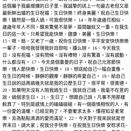
這個屬于我最燦爛的日子里，我誠摯的送上一句最古老但又是
最新鮮出爐的生日祝福：生日快樂！終身美麗！祝自己生日快
樂！雖然是一個人過，可我很快樂。 14、年年歲歲花相似，
歲歲年年人不同。醒來驚覺不是夢，眉間皺紋又一重。在我生
日的這一天，只希望我能快樂、健康、美麗，生日快樂！
15、嗯，妞，又老了一歲，祝你生日快樂，平平安安快快樂樂
一輩子，哈哈我發現我好自戀啦，腫么辦。 16、今天我生
日，沒有祝福，沒有問候，沒有禮物，沒有驚喜，沒有感動，
什么都沒有。 17、今天是個重要的日子，祝自己元宵節快
樂，情人節快樂，生日快樂。 18、想送給自己一幅自畫像，
在生日的時候，靜靜的觀摩，靜靜的疼愛自己。 19、給自己
生日說的話再過幾天就是我的公歷生日了，很平常，很普通。
20、如果明天沒有人陪我過生日，我就自己過，我毫不在意的
說，過個求生日。 21、生日了，想跟自己說，凡事不用那樣
較真了，特別是感情上的磕磕碰碰，有一個兩情相悅的人，有
一份愛的溫暖，已經足夠了，不要奢求太多，懂得知足者常
樂，去為點點滴滴的愛而滿足。 22、今天對于我來說就是世
界末日，請大家；祝我分手快樂，在祝我生日快樂 安慰求花~