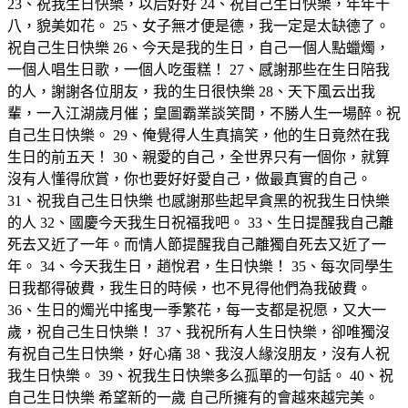
23、祝我生日快樂，以后好好 24、祝自己生日快樂，年年十
八，貌美如花。 25、女子無才便是德，我一定是太缺德了。
祝自己生日快樂 26、今天是我的生日，自己一個人點蠟燭，
一個人唱生日歌，一個人吃蛋糕！ 27、感謝那些在生日陪我
的人，謝謝各位朋友，我的生日很快樂 28、天下風云出我
輩，一入江湖歲月催；皇圖霸業談笑間，不勝人生一場醉。祝
自己生日快樂。 29、俺覺得人生真搞笑，他的生日竟然在我
生日的前五天！ 30、親愛的自己，全世界只有一個你，就算
沒有人懂得欣賞，你也要好好愛自己，做最真實的自己。
31、祝我自己生日快樂 也感謝那些起早貪黑的祝我生日快樂
的人 32、國慶今天我生日祝福我吧。 33、生日提醒我自己離
死去又近了一年。而情人節提醒我自己離獨自死去又近了一
年。 34、今天我生日，趙悅君，生日快樂！ 35、每次同學生
日我都得破費，我生日的時候，也不見得他們為我破費。
36、生日的燭光中搖曳一季繁花，每一支都是祝愿，又大一
歲，祝自己生日快樂！ 37、我祝所有人生日快樂，卻唯獨沒
有祝自己生日快樂，好心痛 38、我沒人緣沒朋友，沒有人祝
我生日快樂。 39、祝我生日快樂多么孤單的一句話。 40、祝
自己生日快樂 希望新的一歲 自己所擁有的會越來越完美。