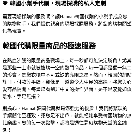
💗 韓國小幫手代購，現場採購的私人定制
需要現場採購的服務嗎？讓Hannah韓國代購的小幫手成為您
的購物助手，我們提供親身的現場採購服務，將您的購物願望
化為現實。
韓國代購限量商品的極速服務
在熱血沸騰的限量商品戰場上，每一秒都可能決定勝負！尤其
是那些一上市就被搶購一空的熱門商品，每一個都是獨一無二
的珍寶，是您衣櫃中不可或缺的亮眼之星。然而，韓國的網站
註冊、付款等手續，卻像是一道道令人生畏的高牆，將您與心
愛商品隔開。每當您看到非中文的操作界面，是不是感覺如魚
離水，手足無措？
別擔心，Hannah韓國代購就是您強力的後盾！我們將繁瑣的
手續簡化至極致，讓您足不出戶，就能輕鬆享受韓國購物的無
比樂趣。您的每一次點擊，都將是通往夢幻購物天堂的金鑰
匙！