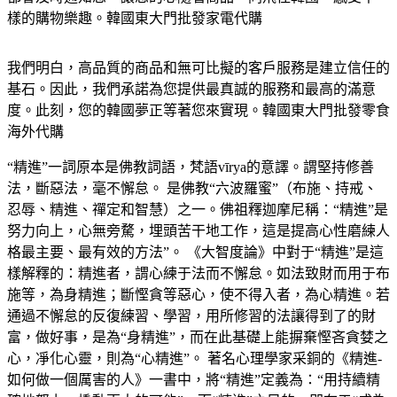
樣的購物樂趣。韓國東大門批發家電代購
我們明白，高品質的商品和無可比擬的客戶服務是建立信任的
基石。因此，我們承諾為您提供最真誠的服務和最高的滿意
度。此刻，您的韓國夢正等著您來實現。韓國東大門批發零食
海外代購
“精進”一詞原本是佛教詞語，梵語vīrya的意譯。謂堅持修善
法，斷惡法，毫不懈怠。 是佛教“六波羅蜜”（布施、持戒、
忍辱、精進、禪定和智慧）之一。佛祖釋迦摩尼稱：“精進”是
努力向上，心無旁騖，埋頭苦干地工作，這是提高心性磨練人
格最主要、最有效的方法”。 《大智度論》中對于“精進”是這
樣解釋的：精進者，謂心練于法而不懈怠。如法致財而用于布
施等，為身精進；斷慳貪等惡心，使不得入者，為心精進。若
通過不懈怠的反復練習、學習，用所修習的法讓得到了的財
富，做好事，是為“身精進”，而在此基礎上能摒棄慳吝貪婪之
心，凈化心靈，則為“心精進”。 著名心理學家采銅的《精進-
如何做一個厲害的人》一書中，將“精進”定義為：“用持續精