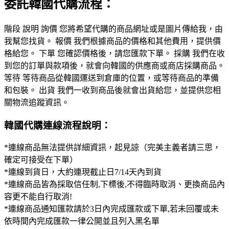
委託韓國代購流程：
階段 說明 詢價 您將希望代購的商品網址或是圖片傳給我，由
我幫您找貨。 報價 我們根據商品的價格和其他費用，提供價
格給您。 下單 您確認價格後，請您匯款下單。 採購 我們在收
到您的訂單與款項後，就會向韓國的供應商或商店採購商品。
等待 等待商品從韓國運送到倉庫的位置，或等待商品的準備
和包裝。 出貨 我們一收到商品後就會出貨給您，並提供您相
關物流追蹤資訊。
韓國代購連線流程說明：
*連線商品無法提供詳細資訊，起見諒（完美主義者請三思，
確定可接受在下單）
*連線到貨日，大約連現截止日7/14天內到貨
*連線商品皆為採取信任制,下標後,不得臨時取消、更換商品內
容更不能自行取消!
*連線商品通知匯款請於3日內完成匯款或下單,若未回覆或未
依時間內完成匯款一律公開並且列入黑名單