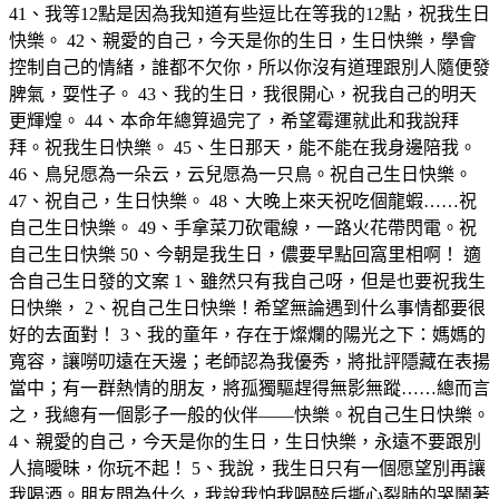
41、我等12點是因為我知道有些逗比在等我的12點，祝我生日
快樂。 42、親愛的自己，今天是你的生日，生日快樂，學會
控制自己的情緒，誰都不欠你，所以你沒有道理跟別人隨便發
脾氣，耍性子。 43、我的生日，我很開心，祝我自己的明天
更輝煌。 44、本命年總算過完了，希望霉運就此和我說拜
拜。祝我生日快樂。 45、生日那天，能不能在我身邊陪我。
46、鳥兒愿為一朵云，云兒愿為一只鳥。祝自己生日快樂。
47、祝自己，生日快樂。 48、大晚上來天祝吃個龍蝦……祝
自己生日快樂。 49、手拿菜刀砍電線，一路火花帶閃電。祝
自己生日快樂 50、今朝是我生日，儂要早點回窩里相啊！ 適
合自己生日發的文案 1、雖然只有我自己呀，但是也要祝我生
日快樂， 2、祝自己生日快樂！希望無論遇到什么事情都要很
好的去面對！ 3、我的童年，存在于燦爛的陽光之下：媽媽的
寬容，讓嘮叨遠在天邊；老師認為我優秀，將批評隱藏在表揚
當中；有一群熱情的朋友，將孤獨驅趕得無影無蹤……總而言
之，我總有一個影子一般的伙伴——快樂。祝自己生日快樂。
4、親愛的自己，今天是你的生日，生日快樂，永遠不要跟別
人搞曖昧，你玩不起！ 5、我說，我生日只有一個愿望別再讓
我喝酒。朋友問為什么，我說我怕我喝醉后撕心裂肺的哭鬧著